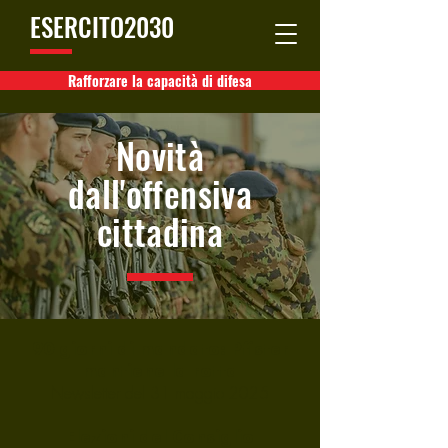
ESERCITO2030
Rafforzare la capacità di difesa
Novità
dall'offensiva
cittadina
90 giorni di mandato: Pfister
mantiene la rotta
Newsletter del 31 maggio 2025
Elezioni del Consiglio