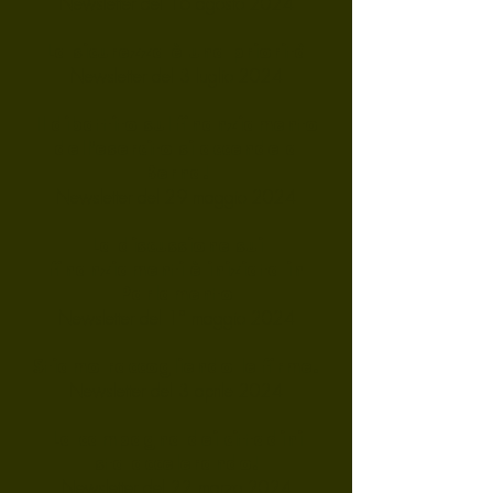
Newsletter del 16 agosto 2024
La sicurezza è una priorità
Newsletter del 3 luglio 2024
Il dibattito sul finanziamento
dell'esercito si accende a
Berna!
Newsletter del 29 maggio 2024
La discussione sui
finanziamenti è iniziata in
Parlamento
Newsletter del 1° maggio 2024
Stiamo raccogliendo le firme.
Newsletter del 3 aprile 2024
La campagna dei cittadini
sta accelerando!
Newsletter del 22 marzo 2024