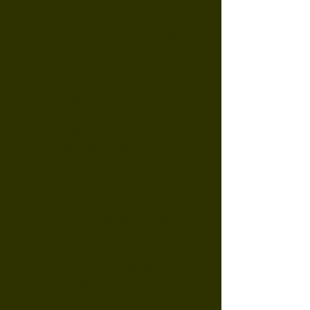
federale: La sicurezza è
ancora più prioritaria
Newsletter del 6 febbraio 2025
L’Europa si prepara a tutte
le eventualità
Newsletter del 3 dicembre 2024
#NioSiamoSicurezza
Newsletter del 28 settembre 2024
Un passo nella giusta
direzione! Ma siamo ancora
lontani dall’obiettivo.
Newsletter del 6 settembre 2024
Il Consigliere nazionale
Heinz Theiler chiede ora al
Consiglio federale di
prendere l'iniziativa