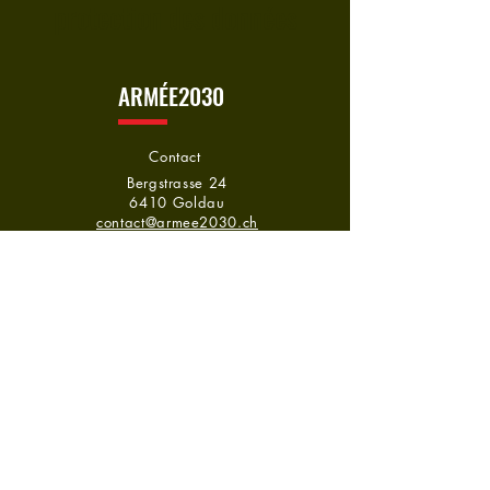
protection des données
ARMÉE2030
Contact
Bergstrasse 24
6410 Goldau
contact@armee2030.ch
Soutenez la pétition par des
moyens financiers.
CH63 0077 7000 6905 1375 2
Bulletin de versement
Suivez-nous
Facebook | LinkedIn | Twitter
Mentions légales | protection des données
© 2024
katjaaldi.com