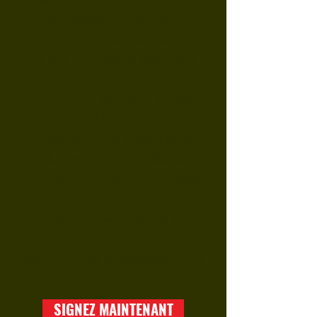
C'est pourquoi nous demandons au
Conseil fédéral et au Parlement de
mettre en œuvre dès que possible la
stratégie
«Renforcer la capacité de
défense»
en augmentant les moyens financiers
à 1 % du PIB d'ici 2030. Car
actuellement, notre armée n’est pas
pleinement opérationnelle. Les
réductions budgétaires des dernières
décennies ont été trop sévères et les
économies faites au détriment de
l’armée ont duré trop longtemps. Une
telle situation est inacceptable pour la
Suisse en tant que nation souveraine.
SIGNEZ MAINTENANT