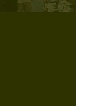
LA PÉTITION
Une armée moderne et entièrement
équipée n’est pas un «nice to have» –
surtout pas en période de la situation
géopolitique tendue à laquelle nous
sommes actuellement confrontés. En
cas de crise, notre armée doit
défendre le territoire, la population,
les infrastructures et l’espace aérien,
et contrer les cyberattaques. Et cela
de manière rapide, efficace et
adaptée à l’époque.